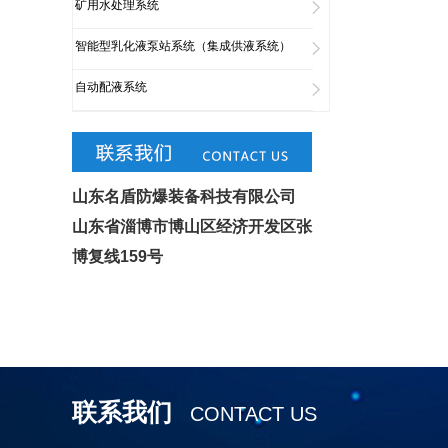
矿用水处理系统
智能型乳化液泵站系统（集成供液系统）
自动配液系统
山东名盾防爆装备科技有限公司
山东省淄博市博山区经济开发区张
博复线159号
联系我们
CONTACT US