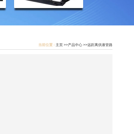
当前位置 :
主页
>>
产品中心
>>
远距离供液管路