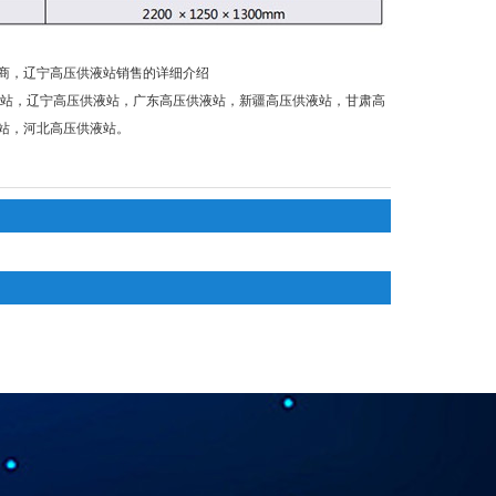
商，辽宁高压供液站销售的详细介绍
液站
，
辽宁高压供液站
，
广东高压供液站
，
新疆高压供液站
，
甘肃高
站
，
河北高压供液站
。