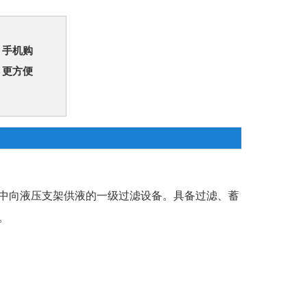
手机购
更方便
中向液压支架供液的一级过滤设备。具备过滤、蓄
。