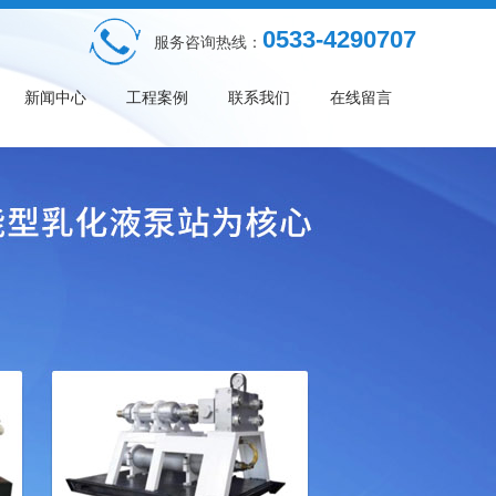
0533-4290707
服务咨询热线：
新闻中心
工程案例
联系我们
在线留言