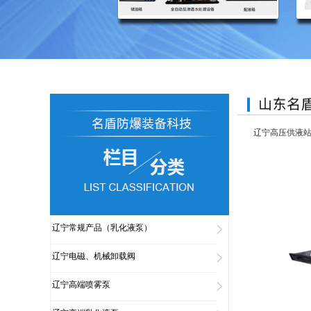
辽宁高压供液
辽宁常规产品（乳化液泵）
辽宁电磁、机械卸载阀
辽宁高端喷雾泵