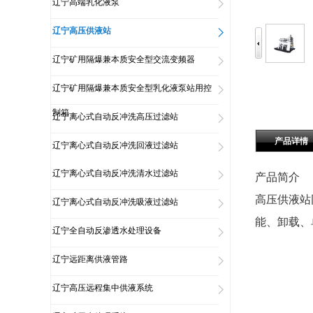
辽宁高端乳化液泵
辽宁高压供液站
辽宁矿用隔爆兼本质安全型交流变频器
辽宁矿用隔爆兼本质安全型乳化液泵站用控
制箱
辽宁离心式自动反冲洗高压过滤站
产品详情
辽宁离心式自动反冲洗回液过滤站
辽宁离心式自动反冲洗清水过滤站
产品简介
高压供液站
辽宁离心式自动反冲洗吸液过滤站
能、卸载、
辽宁全自动反渗透水处理设备
辽宁远距离供液管路
辽宁高压远程集中供液系统