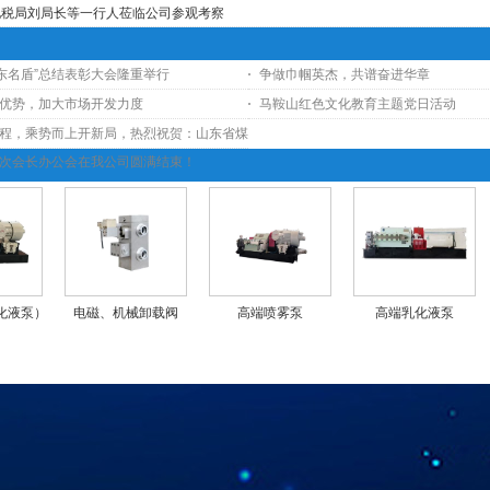
地税局刘局长等一行人莅临公司参观考察
山东名盾”总结表彰大会隆重举行
争做巾帼英杰，共谱奋进华章
优势，加大市场开发力度
马鞍山红色文化教育主题党日活动
程，乘势而上开新局，热烈祝贺：山东省煤
次会长办公会在我公司圆满结束！
化液泵）
电磁、机械卸载阀
高端喷雾泵
高端乳化液泵