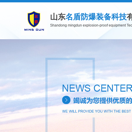
山东
名盾防爆装备科技
Shandong mingdun explosion-proof equipment Tec