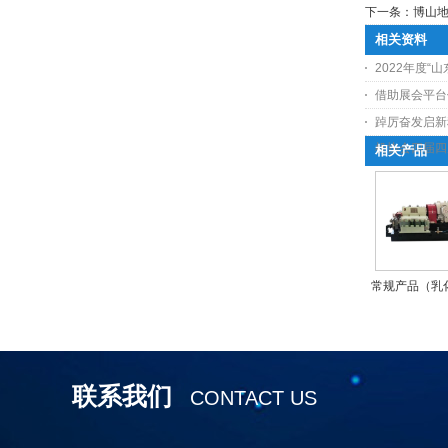
下一条：
博山
相关资料
2022年度“
借助展会平台
踔厉奋发启新
机协会四届四
相关产品
常规产品（乳
联系我们
CONTACT US