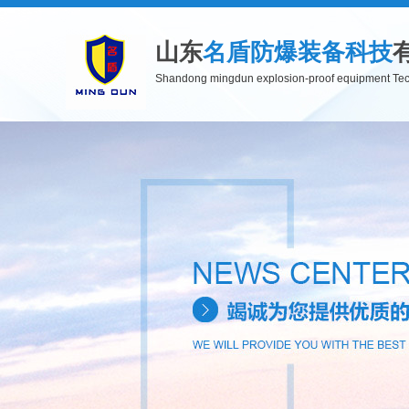
山东
名盾防爆装备科技
Shandong mingdun explosion-proof equipment Tec